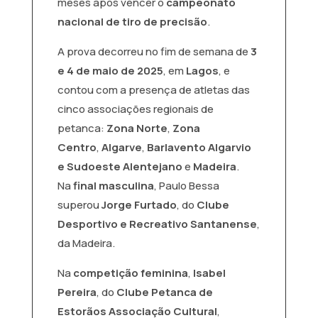
meses após vencer o
campeonato
nacional de tiro de precisão
.
A prova decorreu no fim de semana de
3
e 4 de maio de 2025
, em
Lagos
, e
contou com a presença de atletas das
cinco associações regionais de
petanca:
Zona Norte
,
Zona
Centro
,
Algarve
,
Barlavento Algarvio
e Sudoeste Alentejano
e
Madeira
.
Na
final masculina
, Paulo Bessa
superou
Jorge Furtado
, do
Clube
Desportivo e Recreativo Santanense
,
da Madeira.
Na
competição feminina
,
Isabel
Pereira
, do
Clube Petanca de
Estorãos Associação Cultural
,