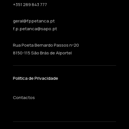
+351 289 843 777
geral@fppetanca.pt
f.p.petanca@sapo.pt
Rua Poeta Bernardo Passos nº20
8150-115 São Brás de Alportel
Politica de Privacidade
Contactos