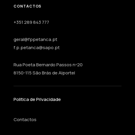
CONTACTOS
+351 289 843 777
geral@fppetanca.pt
f.p.petanca@sapo.pt
Rua Poeta Bernardo Passos nº20
8150-115 São Brás de Alportel
Politica de Privacidade
Contactos