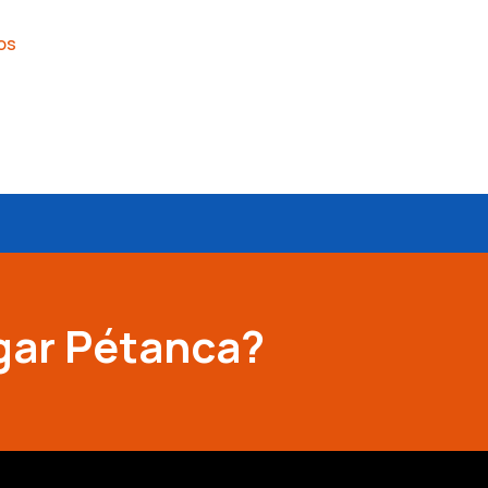
os
gar Pétanca?