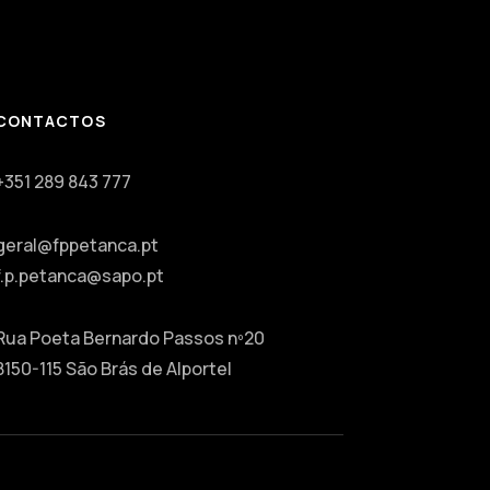
CONTACTOS
+351 289 843 777
geral@fppetanca.pt
f.p.petanca@sapo.pt
Rua Poeta Bernardo Passos nº20
8150-115 São Brás de Alportel