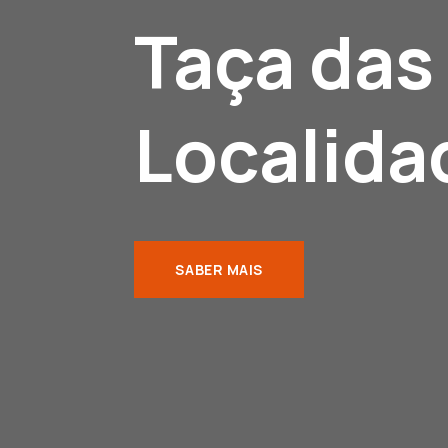
Taça das
Localida
SABER MAIS