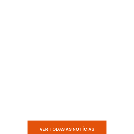
s de Alportel foram palco da Taça das Localidades 2025, no passado
pas de diversas localidades, proporcionando um dia de competição a
VER TODAS AS NOTÍCIAS