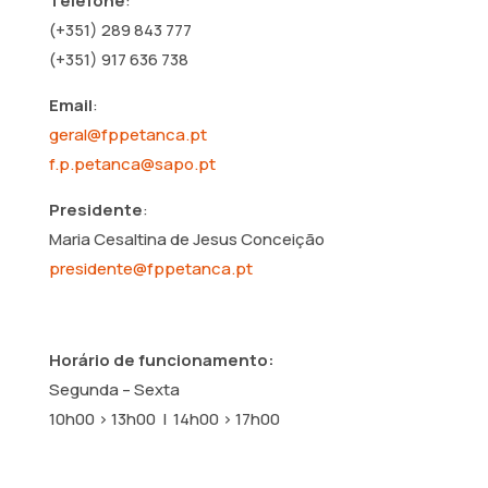
Telefone
:
(+351) 289 843 777
(+351) 917 636 738
Email
:
geral@fppetanca.pt
f.p.petanca@sapo.pt
Presidente
:
Maria Cesaltina de Jesus Conceição
presidente@fppetanca.pt
Horário de funcionamento:
Segunda – Sexta
10h00 > 13h00 | 14h00 > 17h00