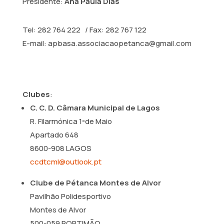
Presidente:
Ana Paula Dias
Tel: 282 764 222 / Fax: 282 767 122
E-mail: apbasa.associacaopetanca@gmail.com
Clubes
:
C. C. D. Câmara Municipal de Lagos
R. Filarmónica 1ºde Maio
Apartado 648
8600-908 LAGOS
ccdtcml@outlook.pt
Clube de Pétanca Montes de Alvor
Pavilhão Polidesportivo
Montes de Alvor
500-059 PORTIMÃO