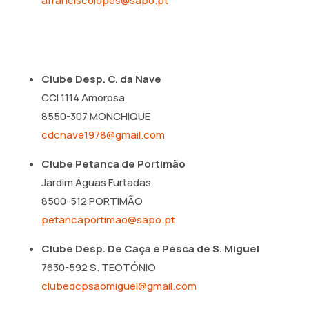
afranciscolopes@sapo.pt
Clube Desp. C. da Nave
CCI 1114 Amorosa
8550-307 MONCHIQUE
cdcnave1978@gmail.com
Clube Petanca de Portimão
Jardim Águas Furtadas
8500-512 PORTIMÃO
petancaportimao@sapo.pt
Clube Desp. De Caça e Pesca de S. Miguel
7630-592 S. TEOTÓNIO
clubedcpsaomiguel@gmail.com