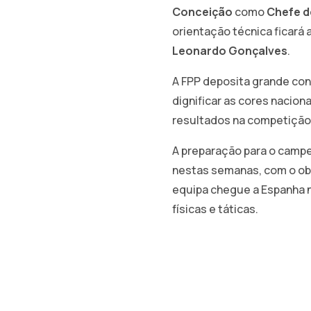
Conceição
como
Chefe d
orientação técnica ficará 
Leonardo Gonçalves
.
A FPP deposita grande con
dignificar as cores nacion
resultados na competição
A preparação para o campe
nestas semanas, com o ob
equipa chegue a Espanha 
físicas e táticas.