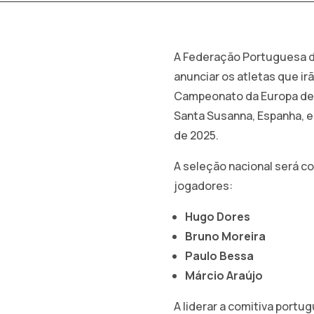
A Federação Portuguesa d
anunciar os atletas que ir
Campeonato da Europa de S
Santa Susanna, Espanha, en
de 2025.
A seleção nacional será c
jogadores:
Hugo Dores
Bruno Moreira
Paulo Bessa
Márcio Araújo
A liderar a comitiva portu