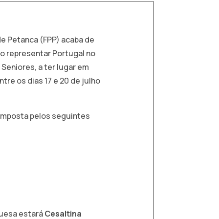
e Petanca (FPP) acaba de
ão representar Portugal no
eniores, a ter lugar em
tre os dias 17 e 20 de julho
omposta pelos seguintes
guesa estará
Cesaltina