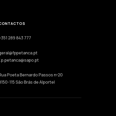
CONTACTOS
+351 289 843 777
geral@fppetanca.pt
f.p.petanca@sapo.pt
Rua Poeta Bernardo Passos nº20
8150-115 São Brás de Alportel